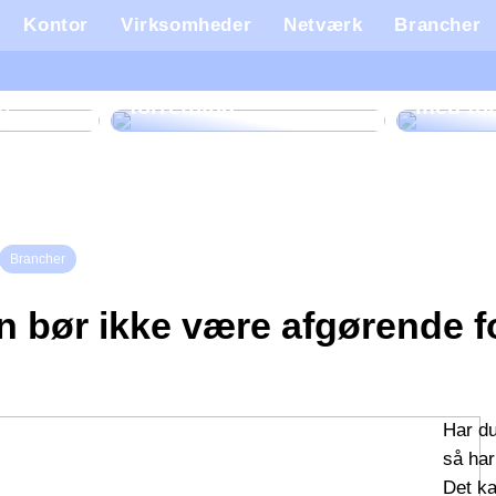
Kontor
Virksomheder
Netværk
Brancher
og
Sådan kan et event
Guide:
agency styrke din
du øko
n
forretning
med fo
Brancher
n bør ikke være afgørende fo
Har du
så ha
Det k