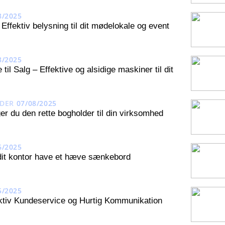
8/2025
ffektiv belysning til dit mødelokale og event
8/2025
til Salg – Effektive og alsidige maskiner til dit
DER
07/08/2025
r du den rette bogholder til din virksomhed
6/2025
dit kontor have et hæve sænkebord
5/2025
ktiv Kundeservice og Hurtig Kommunikation