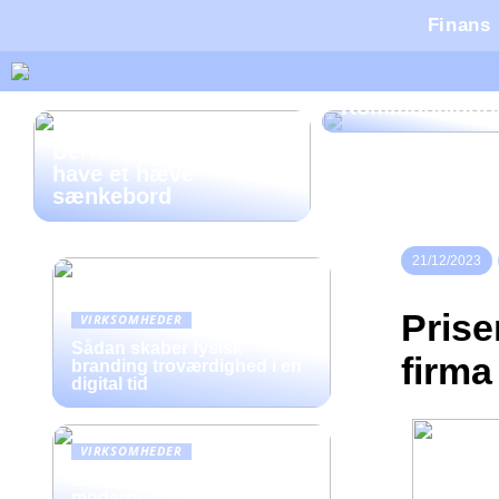
Finans
Chat – Effektiv
Kundeservice 
Hurtig
Kommunikatio
Derfor bør dit kontor
have et hæve
sænkebord
21/12/2023
Prise
VIRKSOMHEDER
Sådan skaber fysisk
firma
branding troværdighed i en
digital tid
VIRKSOMHEDER
En omfattende guide til
moderne