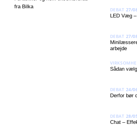
fra Bilka
DEBAT
27/0
LED Væg – E
DEBAT
27/0
Minilæssere 
arbejde
VIRKSOMHE
Sådan vælge
DEBAT
24/0
Derfor bør 
DEBAT
28/0
Chat – Effe