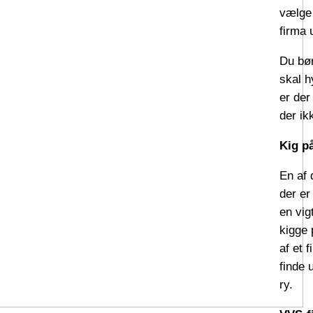
vælge 
firma 
Du bør
skal h
er der
der ik
Kig p
En af 
der er
en vig
kigge 
af et 
finde 
ry.