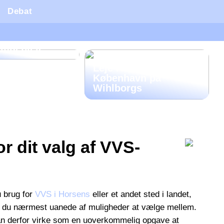
Debat
 Sådan skaber
nomisk tryghed
rmuepleje
Leje Kontor
København på
Wihlborgs
r dit valg af VVS-
 brug for
VVS i Horsens
eller et andet sted i landet,
r du nærmest uanede af muligheder at vælge mellem.
an derfor virke som en uoverkommelig opgave at