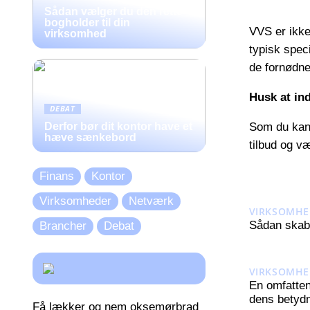
Sådan vælger du den rette
bogholder til din
VVS er ikke
virksomhed
typisk spec
de fornødne
Husk at ind
DEBAT
Som du kan 
Derfor bør dit kontor have et
hæve sænkebord
tilbud og væ
Finans
Kontor
Virksomheder
Netværk
VIRKSOMHE
Sådan skabe
Brancher
Debat
VIRKSOMHE
En omfatten
dens betydn
Få lækker og nem oksemørbrad