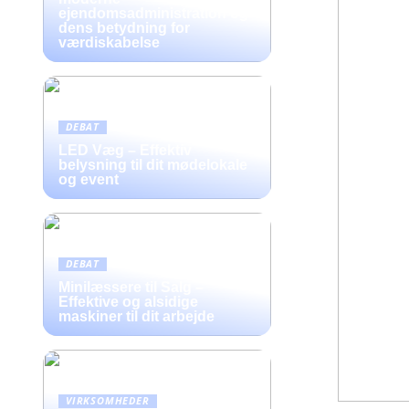
ejendomsadministration og
dens betydning for
værdiskabelse
DEBAT
LED Væg – Effektiv
belysning til dit mødelokale
og event
DEBAT
Minilæssere til Salg –
Effektive og alsidige
maskiner til dit arbejde
VIRKSOMHEDER