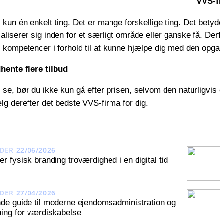
VVS-f
 kun én enkelt ting. Det er mange forskellige ting. Det bety
ialiserer sig inden for et særligt område eller ganske få. D
 kompetencer i forhold til at kunne hjælpe dig med den opg
hente flere tilbud
se, bør du ikke kun gå efter prisen, selvom den naturligvis o
lg derefter det bedste VVS-firma for dig.
DER
22/06/2026
r fysisk branding troværdighed i en digital tid
DER
27/04/2026
de guide til moderne ejendomsadministration og
ing for værdiskabelse