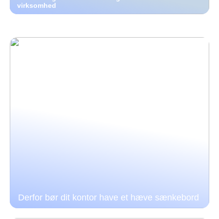
virksomhed
Derfor bør dit kontor have et hæve sænkebord