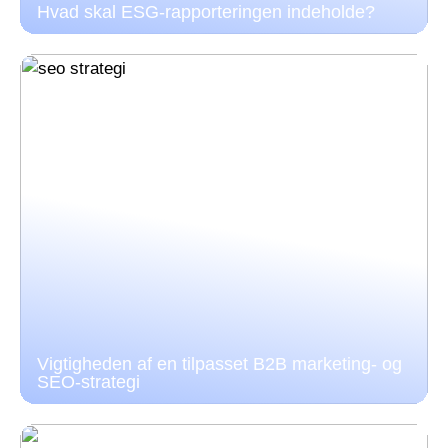
Hvad skal ESG-rapporteringen indeholde?
Vigtigheden af en tilpasset B2B marketing- og
SEO-strategi