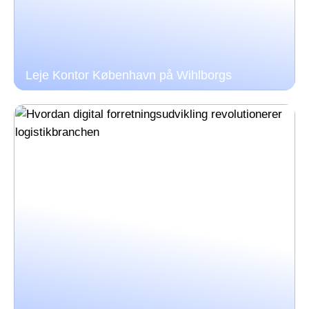
Leje Kontor København på Wihlborgs