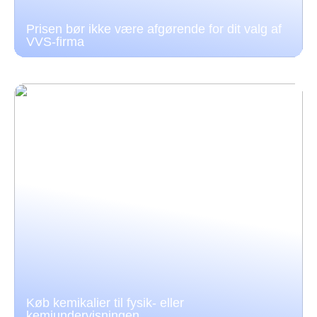
Prisen bør ikke være afgørende for dit valg af
VVS-firma
Køb kemikalier til fysik- eller
kemiundervisningen