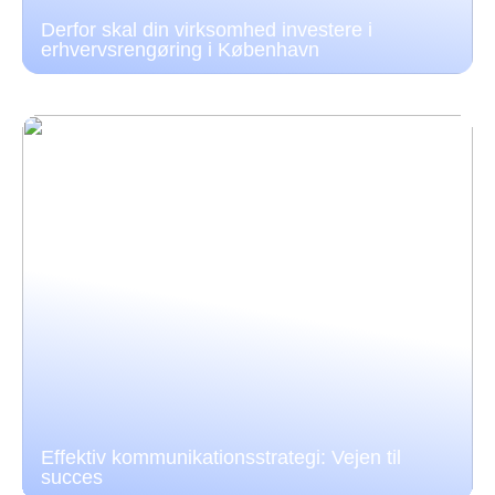
Derfor skal din virksomhed investere i
erhvervsrengøring i København
Effektiv kommunikationsstrategi: Vejen til
succes