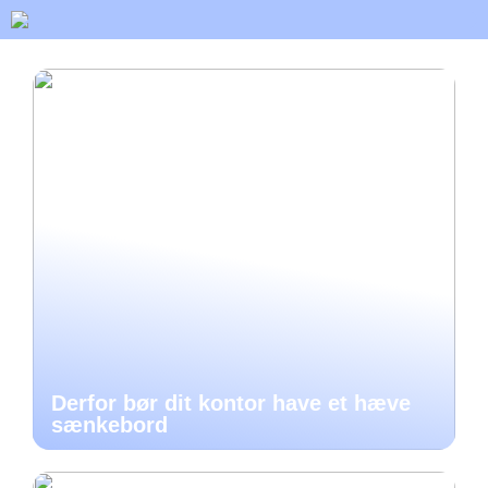
Derfor bør dit kontor have et hæve
sænkebord