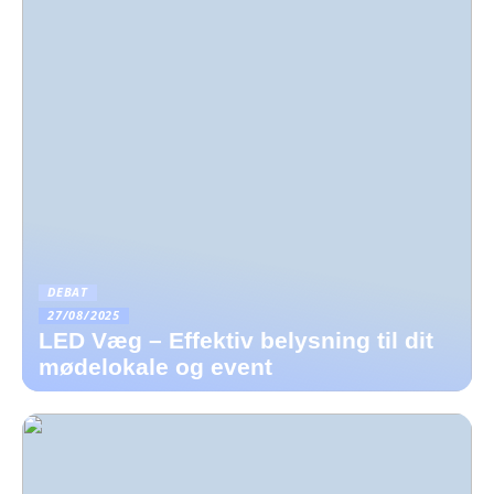
DEBAT
27/08/2025
LED Væg – Effektiv belysning til dit
mødelokale og event