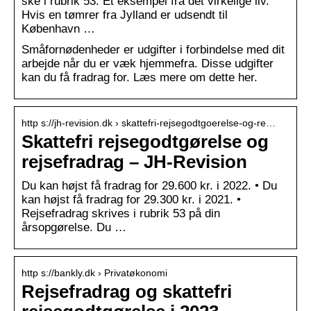
ske i rubrik 53. Et eksempel fra det virkelige liv.
Hvis en tømrer fra Jylland er udsendt til
København …
Småfornødenheder er udgifter i forbindelse med dit
arbejde når du er væk hjemmefra. Disse udgifter
kan du få fradrag for. Læs mere om dette her.
http s://jh-revision.dk › skattefri-rejsegodtgoerelse-og-re…
Skattefri rejsegodtgørelse og
rejsefradrag – JH-Revision
Du kan højst få fradrag for 29.600 kr. i 2022. • Du
kan højst få fradrag for 29.300 kr. i 2021. •
Rejsefradrag skrives i rubrik 53 på din
årsopgørelse. Du …
http s://bankly.dk › Privatøkonomi
Rejsefradrag og skattefri