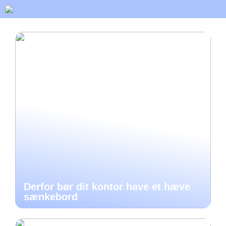
Derfor bør dit kontor have et hæve
sænkebord