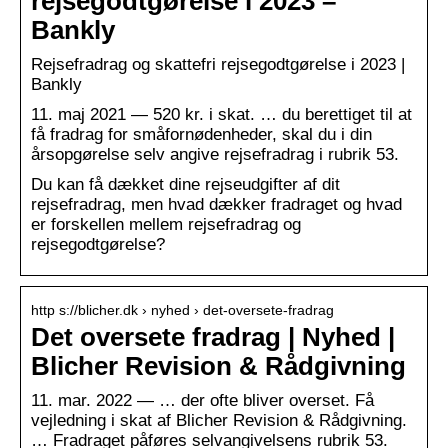
rejsegodtgørelse i 2023 –
Bankly
Rejsefradrag og skattefri rejsegodtgørelse i 2023 |
Bankly
11. maj 2021 — 520 kr. i skat. … du berettiget til at
få fradrag for småfornødenheder, skal du i din
årsopgørelse selv angive rejsefradrag i rubrik 53.
Du kan få dækket dine rejseudgifter af dit
rejsefradrag, men hvad dækker fradraget og hvad
er forskellen mellem rejsefradrag og
rejsegodtgørelse?
http s://blicher.dk › nyhed › det-oversete-fradrag
Det oversete fradrag | Nyhed |
Blicher Revision & Rådgivning
11. mar. 2022 — … der ofte bliver overset. Få
vejledning i skat af Blicher Revision & Rådgivning.
… Fradraget påføres selvangivelsens rubrik 53.