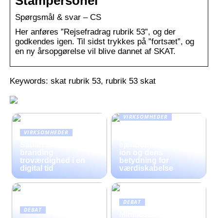
Stampersonel
Spørgsmål & svar – CS
Her anføres ”Rejsefradrag rubrik 53”, og der
godkendes igen. Til sidst trykkes på ”fortsæt”, og
en ny årsopgørelse vil blive dannet af SKAT.
Keywords: skat rubrik 53, rubrik 53 skat
VIRKSOMHEDER
En omfattende guide
VIRKSOMHEDER
til moderne
Sådan skaber fysisk
ejendomsadministrat
branding
ion og dens
troværdighed i en
betydning for
digital tid
værdiskabelse
DEBAT
DEBAT
Minilæssere til Salg –