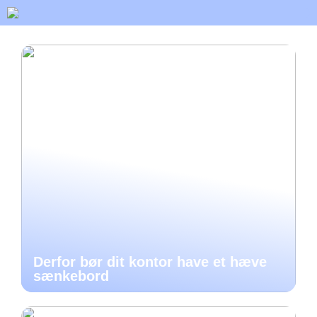
Derfor bør dit kontor have et hæve
sænkebord