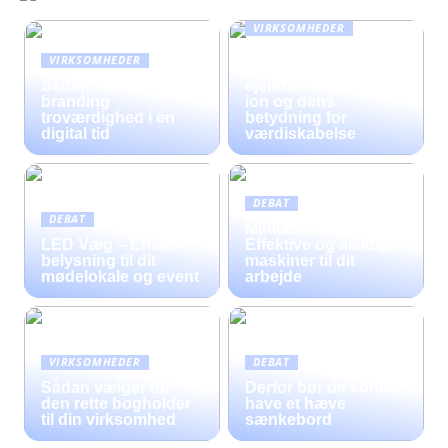
VIRKSOMHEDER
En omfattende guide
VIRKSOMHEDER
til moderne
Sådan skaber fysisk
ejendomsadministrat
branding
ion og dens
troværdighed i en
betydning for
digital tid
værdiskabelse
DEBAT
DEBAT
Minilæssere til Salg –
LED Væg – Effektiv
Effektive og alsidige
belysning til dit
maskiner til dit
mødelokale og event
arbejde
VIRKSOMHEDER
DEBAT
Sådan vælger du
Derfor bør dit kontor
den rette bogholder
have et hæve
til din virksomhed
sænkebord