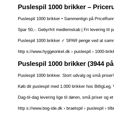
Puslespil 1000 brikker – Price
Puslespil 1000 brikker • Sammenlign på PriceRunn
Spar 50,-. Gebyrfrit medlemskab | Fri levering ti
Puslespil 1000 brikker ✓ SPAR penge ved at samm
http s://www.hyggeonkel.dk › puslespil › 1000-brik
Puslespil 1000 brikker (3944 p
Puslespil 1000 brikker. Stort udvalg og små priser!
Køb dit puslespil med 1.000 brikker hos BilligLeg. 
Dag-til-dag levering lige til døren, små priser og e
http s://www.bog-ide.dk › braetspil › puslespil › til