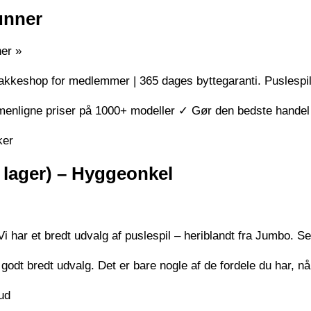
runner
er »
l pakkeshop for medlemmer | 365 dages byttegaranti. Puslesp
enligne priser på 1000+ modeller ✓ Gør den bedste handel
ker
å lager) – Hyggeonkel
Vi har et bredt udvalg af puslespil – heriblandt fra Jumbo. S
t godt bredt udvalg. Det er bare nogle af de fordele du har, n
bud