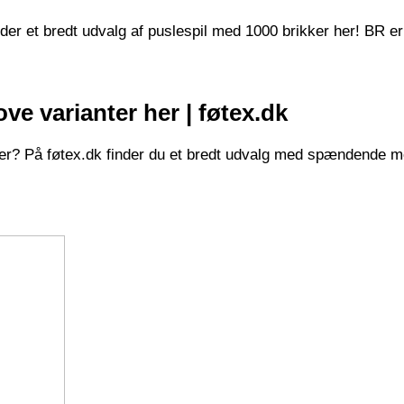
inder et bredt udvalg af puslespil med 1000 brikker her! BR er
l
ove varianter her | føtex.dk
er? På føtex.dk finder du et bredt udvalg med spændende moti